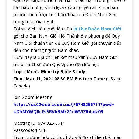
Đặc biệt Mục Sư Hồ Hiếu Hạ – Giáo Hạt Trưởng – sẽ có
lời chào mừng, khích lệ, và cầu nguyện xin Chúa ban
phước cho nỗ lực học Lời Chúa của Đoàn Nam Giới
trong toàn Giáo Hạt.
Tôi xin đính kèm một lần nữa
lá thư Đoàn Nam Giới
gởi cho Ban Nam Giới Hội Thánh địa phương để Quý
Nam Giới thuận tiện để Quý Nam Giới gởi chuyển tiếp
đến cho những người Nam khác.
Dưới đây là địa chỉ liên kết màu xanh Quý Nam Giới
nhấp chuột sẽ đưa Quý Vị vào đến lớp học.
Topic:
Men’s Ministry Bible Study
Time:
Mar 11, 2021 08:30 PM Eastern Time
(US and
Canada)
Join Zoom Meeting
https://us02web.zoom.us/j/
6748256711?pwd=
UDhMYWQ0cEs5RVhBMk81dWVlZlhhdz
09
Meeting ID: 674 825 6711
Passcode: 1234
Trong trường hợp có trục trặc với địa chỉ liên kết màu